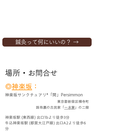
鍼灸って何にいいの？ →
​
場所・
お問合せ
◎
神楽坂
：
神楽坂サン
クチュアリ*「間」Persimmon​
東京都新宿区横寺町
​路地裏の古民家
「
一
水寮
」の二階​​
神楽坂駅 (東西線) 出口1bより徒歩3分
牛込神楽坂駅 (都営大江戸線) 出口A2より徒歩6
分