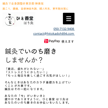
鍼灸で全身調整＠東京都 神楽坂
肩こり、腰痛、自律神経失調、婦人科系、更年期対策に
050-7132-9408
contact@hitokadoh894.com
使えます
鍼灸で
いのち磨き
​しませんか？
「最近、疲れがとれない…」
「ストレスどうにかしたい！」
「もっと毎日を楽しく過ごす元気がほしい！」
そんなときはあなたのカラダ基礎力を上げてい
くことが大事です。
鍼灸はその一助になります。
あなたの「今」がいきいきと
健やかでありますように、ひと香堂 はり灸は
あなたのいのち磨きのお手伝いをいたします。​