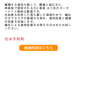
蓄積する疲労や肩こり、腰痛に悩む方に、
神楽坂で提供されるひと香堂 はり灸のオーダ
ーメイド施術は最適です。
古民家を利用した落ち着いた環境の中で、鍼灸
の力でカラダの基礎力を高め、疲労回復と健康
の促進を目指します。
鍼灸による疲労回復をお考えの方はぜひお試し
ください。
完全予約制
施術内容はこちら