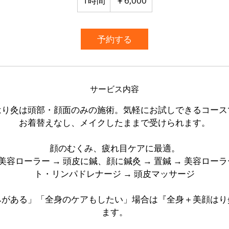
1時間
1
￥6,000
時
予約する
サービス内容
はり灸は頭部・顔面のみの施術。気軽にお試しできるコース
お着替えなし、メイクしたままで受けられます。
顔のむくみ、疲れ目ケアに最適。
容ローラー → 頭皮に鍼、顔に鍼灸 → 置鍼 → 美容ローラ
ト・リンパドレナージ → 頭皮マッサージ
みがある」「全身のケアもしたい」場合は『全身＋美顔はり
ます。