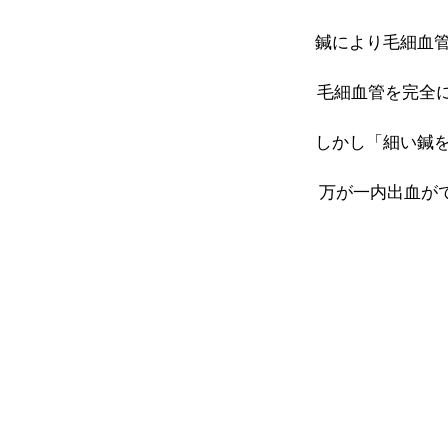
鍼により毛細血
毛細血管を完全
しかし「細い鍼
万が一内出血が